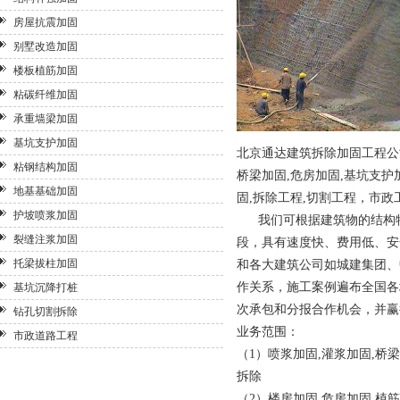
房屋抗震加固
别墅改造加固
楼板植筋加固
粘碳纤维加固
承重墙梁加固
基坑支护加固
北京通达建筑拆除加固工程公
粘钢结构加固
桥梁加固,
危房加固
,
基坑支护
地基基础加固
固,拆除工程,切割工程，市
护坡喷浆加固
我们可根据建筑物的结构特
裂缝注浆加固
段，具有速度快、费用低、安
托梁拔柱加固
和各大建筑公司如城建集团、
作关系，施工案例遍布全国各
基坑沉降打桩
次承包和分报合作机会，并赢
钻孔切割拆除
业务范围：
市政道路工程
（1）喷浆加固,灌浆加固,桥
拆除
（2）楼房加固,危房加固,
植筋