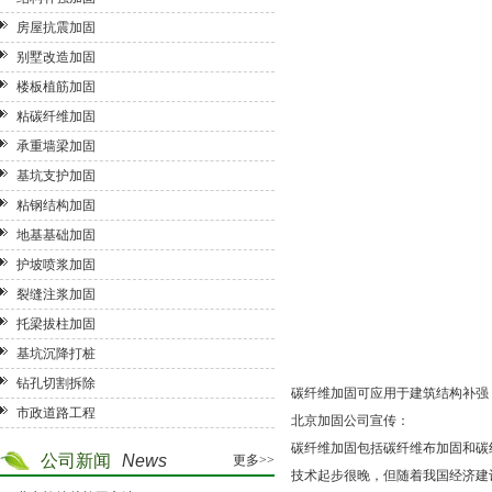
房屋抗震加固
别墅改造加固
楼板植筋加固
粘碳纤维加固
承重墙梁加固
基坑支护加固
粘钢结构加固
地基基础加固
护坡喷浆加固
裂缝注浆加固
托梁拔柱加固
基坑沉降打桩
钻孔切割拆除
碳纤维加固可应用于建筑结构补强
市政道路工程
北京加固公司
宣传：
碳纤维加固包括碳纤维布加固和碳
公司新闻
News
更多>>
技术起步很晚，但随着我国经济建